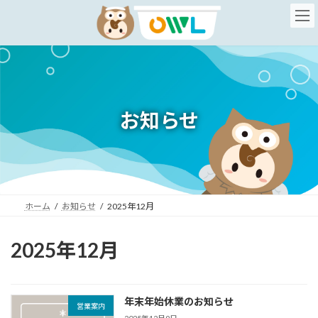
コ
ナ
ン
ビ
テ
ゲ
ン
ー
ツ
シ
へ
ョ
ス
ン
キ
に
お知らせ
ッ
移
プ
動
ホーム
お知らせ
2025年12月
2025年12月
年末年始休業のお知らせ
営業案内