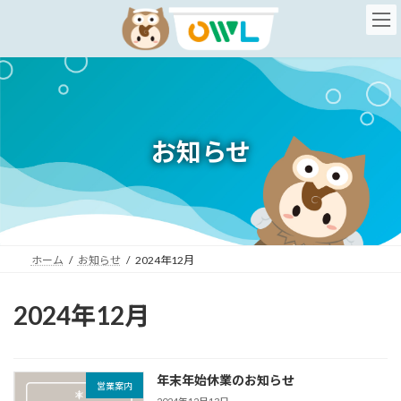
コ
ナ
ン
ビ
テ
ゲ
ン
ー
ツ
シ
へ
ョ
ス
ン
キ
に
お知らせ
ッ
移
プ
動
ホーム
お知らせ
2024年12月
2024年12月
年末年始休業のお知らせ
営業案内